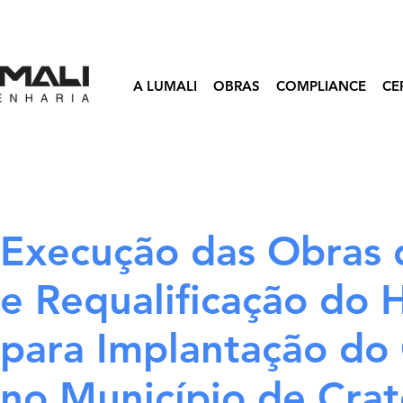
A LUMALI
OBRAS
COMPLIANCE
CE
Execução das Obras 
e Requalificação do 
para Implantação do C
no Município de Cra