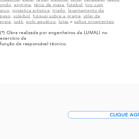
ondo
,
esgrima
,
tênis de mesa
,
futebol
,
tiro com
arco
,
ginástica artística
,
triatlo
,
levantamento de
peso
,
voleibol
,
hóquei sobre a grama
,
vôlei de
praia
,
judô
,
polo aquático
,
lutas
e
saltos ornamentais
(*) Obra realizada por engenheiros da LUMALI no
exercício da
função de responsável técnico.
CLIQUE AQU