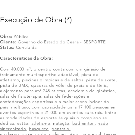
Execução de Obra (*)
Obra:
Pública
Cliente:
Governo do Estado do Ceará - SESPORTE
Status:
Concluída
Características
da Obra:
Com 40.000 m², o centro conta com um ginásio de
treinamento multiesportivo adaptável, pista de
atletismo, piscinas olímpicas e de saltos, pista de skate,
pista de BMX, quadras de vôlei de praia e de tênis,
alojamento para até 248 atletas, academia de ginástica,
salas de fisioterapia, salas de federações e
confederações esportivas e a maior arena indoor do
país, multiuso, com capacidade para 17 100 pessoas em
eventos esportivos e 21 000 em eventos culturais. Entre
as modalidades de esporte às quais o complexo se
dedica, estão:
atletismo
,
natação
,
badminton
,
nado
sincronizado
,
basquete
,
pentatlo,
moderno
,
boxe
,
rúgbi
,
ciclismo
,
tênis
,
handebol
,
taekw