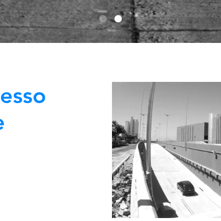
cesso
e