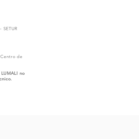
 - SETUR
 Centro de
a LUMALI no
cnico.